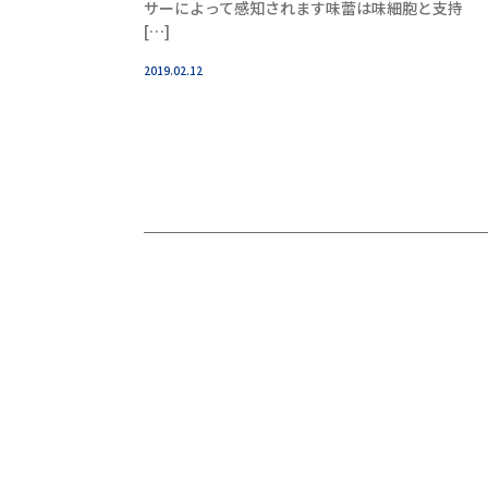
サーによって感知されます味蕾は味細胞と支持
[…]
2019.02.12