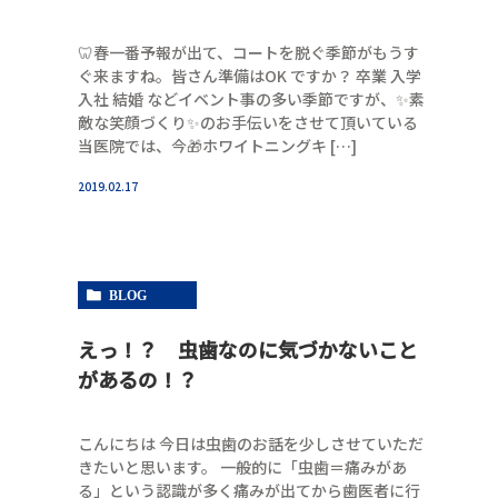
🦷春一番予報が出て、コートを脱ぐ季節がもうす
ぐ来ますね。皆さん準備はOK ですか？ 卒業 入学
入社 結婚 などイベント事の多い季節ですが、✨素
敵な笑顔づくり✨のお手伝いをさせて頂いている
当医院では、今🎁ホワイトニングキ […]
2019.02.17
BLOG
えっ！？ 虫歯なのに気づかないこと
があるの！？
こんにちは 今日は虫歯のお話を少しさせていただ
きたいと思います。 一般的に「虫歯＝痛みがあ
る」という認識が多く痛みが出てから歯医者に行